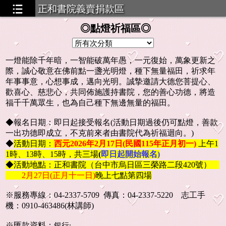
正和書院義賣捐款區
◎點燈祈福區◎
一燈能除千年暗，一智能破萬年愚，一元復始，萬象更新之
際，誠心敬意在佛前點一盞光明燈，種下無量福田，祈求年
年事事意，心想事成，邁向光明。誠摯邀請大德您菩提心、
歡喜心、慈悲心，共同佈施護持書院，您的善心功德，將造
福千千萬眾生，也為自己種下無邊無量的福田。
◆報名日期：即日起接受報名(活動日期過後仍可點燈，善款
一出功德即成立，不克前來者由書院代為祈福迴向。)
◆
活動日期：
西元2026年2月17日(
民國
115年
正月
初一)
上午1
1時、13時、15時，共三場
(
即日起開始報名)
◆活動地點：正和書院（台中市烏日區三榮路二段420號）
2月27日(正月十一日)
晚上七點第四場
※服務專線：04-2337-5709 傳真：04-2337-5220 志工手
機：0910-463486(林講師)
※匯款資料：
銀行: