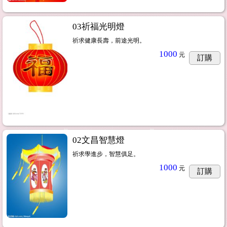
03祈福光明燈
祈求健康長壽，前途光明。
1000
元
訂購
02文昌智慧燈
祈求學進步，智慧俱足。
1000
元
訂購