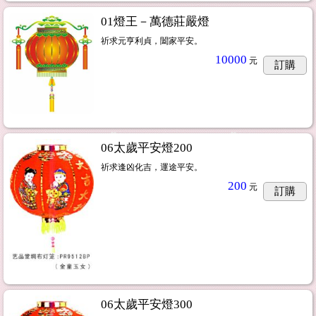
01燈王－萬德莊嚴燈
祈求元亨利貞，闔家平安。
10000
元
訂購
06太歲平安燈200
祈求逢凶化吉，運途平安。
200
元
訂購
06太歲平安燈300