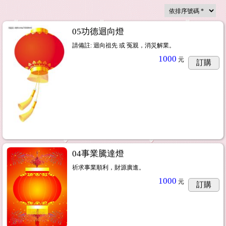
05功德迴向燈
請備註: 迴向祖先 或 冤親，消災解業。
1000
元
訂購
04事業騰達燈
祈求事業順利，財源廣進。
1000
元
訂購