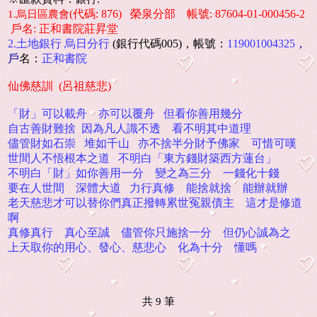
(代碼: 876) 榮泉分部 帳號: 87604-01-000456-2
1.烏日區農會
戶名: 正和書院莊昇堂
2.土地銀行 烏日分行
(銀行代碼005)，帳號：
119001004325
，
戶
名：
正和書院
仙佛慈訓 (呂祖慈悲)
「財」可以載舟 亦可以覆舟 但看你善用幾分
自古善財難捨
因為凡人識不透 看不明其中道理
儘管財如石崇
堆如千山 亦不捨半分財予佛家
可惜可嘆
世間人不悟根本之道 不明白「東方錢財築西方蓮台」
不明白「財」如你善用一分 變之為三分 一錢化十錢
要在人世間 深體大道 力行真修 能捨就捨 能辦就辦
老天慈悲才可以替你們真正撥轉累世冤親債主 這才是修道
啊
真修真行 真心至誠 儘管你只施捨一分 但仍心誠為之
上天取你的用心、發心、慈悲心 化為十分 懂嗎
共
9
筆