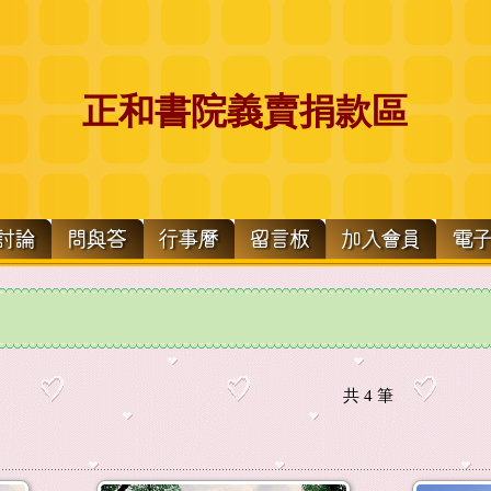
正和書院義賣捐款區
共
4
筆