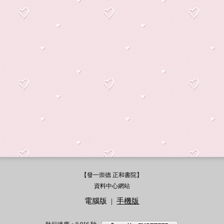
【發一崇德 正和書院】
資料中心網站
電腦版
|
手機版