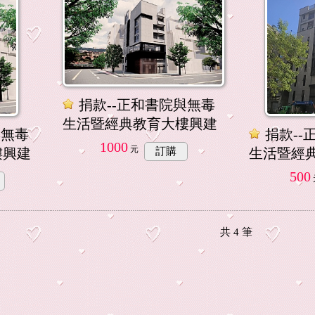
捐款--正和書院與無毒
生活暨經典教育大樓興建
與無毒
捐款--
1000
元
樓興建
訂購
生活暨經
500
共
4
筆