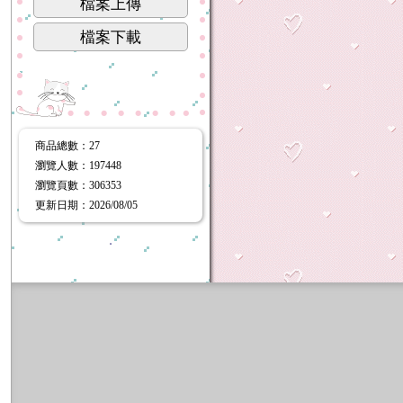
檔案上傳
檔案下載
商品總數
：27
瀏覽人數
：
197448
瀏覽頁數
：
306353
更新日期
：2026/08/05
．