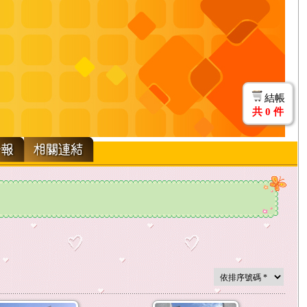
結帳
共
0
件