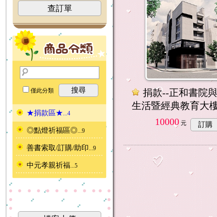
查訂單
搜尋
僅此分類
捐款--正和書院
生活暨經典教育大
★捐款區★
...4
10000
元
訂購
◎點燈祈福區◎
...9
善書索取/訂購/助印
...9
中元孝親祈福
...5