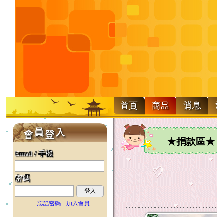
★捐款區★
Email / 手機
密碼
登入
忘記密碼
加入會員